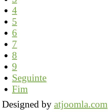
4
5
6
7
8
9
Seguinte
Fim
Designed by
atjoomla.com