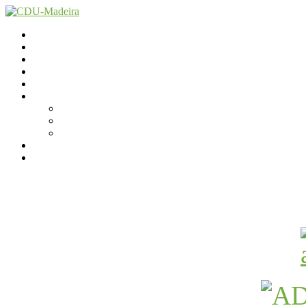
Início
Contactos
Parlamento
Org. Regional
XI Congresso Reg.
Trabalho Autárquico
Câmara de Lobos
Santa Cruz
Funchal
JCP Madeira
Avançamos Lutando