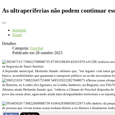
As ultraperiferias não podem continuar es
Imprimir
Email
Detalhes
Categoria:
Funchal
Publicado em 28 outubro 2023
A CDU realizou nest
na freguesia de Santo António.
A deputada municipal, Herlanda Amado afirmou que, "em lugares com tanta ge
básico, acessibilidades que garantam o transporte público ou as tão necessárias b
Nestas zonas ultrap
da Barreira, no Lombo dos Aguiares, no Lombo Jambeiro, na Bugiaria, nos Três Pau
Afirmou ainda Herlanda Amado que, "embora a Câmara do Funchal disponha de ver
povo das zonas altas, agravando ainda mais desigualdades territoriais e as injustiç
No âmbito da prepa
de pessoas que vivem nestas zonas tenham direito a ter direitos e finalmente tenh