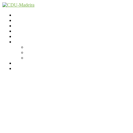
Início
Contactos
Parlamento
Org. Regional
XI Congresso Reg.
Trabalho Autárquico
Câmara de Lobos
Santa Cruz
Funchal
JCP Madeira
Avançamos Lutando