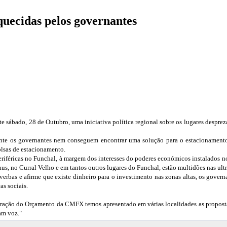
quecidas pelos governantes
e sábado, 28 de Outubro, uma iniciativa política regional sobre os lugares despre
nte os governantes nem conseguem encontrar uma solução para o estacionamento 
olsas de estacionamento.
eriféricas no Funchal, à margem dos interesses do poderes económicos instalados
s, no Curral Velho e em tantos outros lugares do Funchal, estão multidões nas ultr
bas e afirme que existe dinheiro para o investimento nas zonas altas, os gover
as sociais.
ração do Orçamento da CMFX temos apresentado em várias localidades as proposta
am voz."