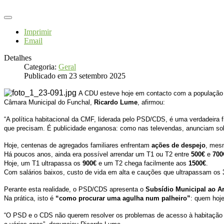
Imprimir
Email
Detalhes
Categoria:
Geral
Publicado em 23 setembro 2025
A CDU esteve hoje em contacto com a população pa
Câmara Municipal do Funchal,
Ricardo Lume
, afirmou:
“A política habitacional da CMF, liderada pelo PSD/CDS, é uma verdadeira
que precisam. É publicidade enganosa: como nas televendas, anunciam so
Hoje, centenas de agregados familiares enfrentam
ações de despejo
, mes
Há poucos anos, ainda era possível arrendar um T1 ou T2 entre
500€
e
700
Hoje, um T1 ultrapassa os
900€
e um T2 chega facilmente aos
1500€
.
Com salários baixos, custo de vida em alta e cauções que ultrapassam os
Perante esta realidade, o PSD/CDS apresenta o
Subsídio Municipal ao A
Na prática, isto é
“como procurar uma agulha num palheiro”
: quem hoje
“O PSD e o CDS não querem resolver os problemas de acesso à habitação c