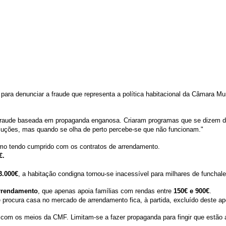
ra denunciar a fraude que representa a política habitacional da Câmara Mun
 fraude baseada em propaganda enganosa. Criaram programas que se dizem de
luções, mas quando se olha de perto percebe-se que não funcionam."
mo tendo cumprido com os contratos de arrendamento.
€.
3.000€
, a habitação condigna tornou-se inacessível para milhares de funchal
rrendamento
, que apenas apoia famílias com rendas entre
150€ e 900€
.
 procura casa no mercado de arrendamento fica, à partida, excluído deste ap
om os meios da CMF. Limitam-se a fazer propaganda para fingir que estão a