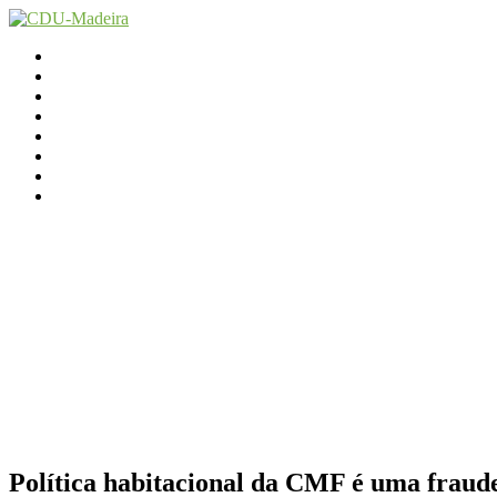
Início
Contactos
Parlamento
Org. Regional
XI Congresso Reg.
Trabalho Autárquico
JCP Madeira
Avançamos Lutando
Política habitacional da CMF é uma fraud