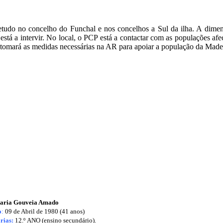
retudo no concelho do Funchal e nos concelhos a Sul da ilha. A dimens
 está a intervir. No local, o PCP está a contactar com as populações a
tomará as medidas necessárias na AR para apoiar a população da Madei
aria Gouveia Amado
o
:
09 de Abril de 1980 (41 anos)
rias:
12.º ANO (ensino secundário).