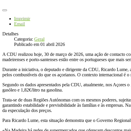
Imprimir
Email
Detalhes
Categoria:
Geral
Publicado em 01 abril 2026
A CDU realizou hoje, 30 de março de 2026, uma ação de contacto co
madeirenses e porto-santenses estão entre os portugueses que mais s
Durante a iniciativa, o deputado e dirigente da CDU, Ricardo Lume, 
pelos combustíveis do que os açorianos. O contexto internacional é o 
Segundo os dados apresentados pela CDU, atualmente, nos Açores o ga
gasóleo e 1,82€/litro na gasolina.
Trata-se de duas Regiões Autónomas com os mesmos poderes, sujeitas 
garantindo estabilidade e previsibilidade às famílias e às empresas.
da especulação dos preços.
Para Ricardo Lume, esta situação demonstra que o Governo Regional da
«Na Madeira há redes de supermercados que oferecem descontos mais s