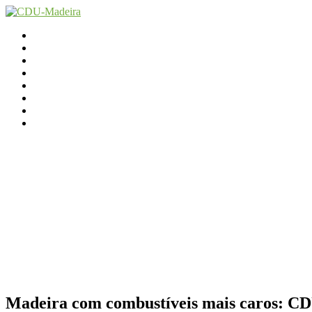
Início
Contactos
Parlamento
Org. Regional
XI Congresso Reg.
Trabalho Autárquico
JCP Madeira
Avançamos Lutando
Madeira com combustíveis mais caros: CDU