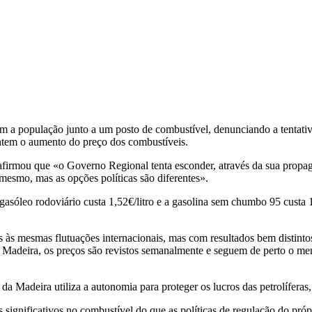
m a população junto a um posto de combustível, denunciando a tentat
entem o aumento do preço dos combustíveis.
afirmou que «o Governo Regional tenta esconder, através da sua propa
mesmo, mas as opções políticas são diferentes».
sóleo rodoviário custa 1,52€/litro e a gasolina sem chumbo 95 custa 1,
às mesmas flutuações internacionais, mas com resultados bem distinto
 Na Madeira, os preços são revistos semanalmente e seguem de perto o m
 Madeira utiliza a autonomia para proteger os lucros das petrolíferas,
ignificativos no combustível do que as políticas de regulação do pró