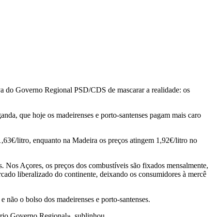
iva do Governo Regional PSD/CDS de mascarar a realidade: os
ganda, que hoje os madeirenses e porto-santenses pagam mais caro
63€/litro, enquanto na Madeira os preços atingem 1,92€/litro no
s. Nos Açores, os preços dos combustíveis são fixados mensalmente,
ercado liberalizado do continente, deixando os consumidores à mercê
 e não o bolso dos madeirenses e porto-santenses.
prio Governo Regional», sublinhou.