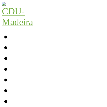
Início
Contactos
Parlamento
Org. Regional
XI Congresso Reg.
Trabalho Autárquico
JCP Madeira