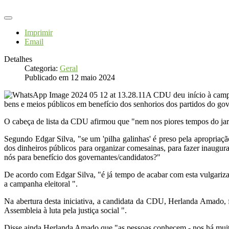
Imprimir
Email
Detalhes
Categoria:
Geral
Publicado em 12 maio 2024
A CDU deu início à campa
bens e meios públicos em benefício dos senhorios dos partidos do gove
O cabeça de lista da CDU afirmou que "nem nos piores tempos do jar
Segundo Edgar Silva, "se um 'pilha galinhas' é preso pela apropriaçã
dos dinheiros públicos para organizar comesainas, para fazer inaugur
nós para benefício dos governantes/candidatos?"
De acordo com Edgar Silva, "é já tempo de acabar com esta vulgarizaç
a campanha eleitoral ".
Na abertura desta iniciativa, a candidata da CDU, Herlanda Amado, f
Assembleia à luta pela justiça social ".
Disse ainda Herlanda Amado que "as pessoas conhecem - nos há muito