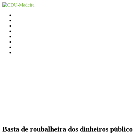
Início
Contactos
Parlamento
Org. Regional
XI Congresso Reg.
Trabalho Autárquico
JCP Madeira
Avançamos Lutando
Basta de roubalheira dos dinheiros público