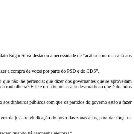
ato Edgar Silva destacou a necessidade de "acabar com o assalto aos
azer a compra de votos por parte do PSD e do CDS".
 o que não lhe pertencia; que dizer dos governantes que se aproveitam
ada roubalheira? Este é ou não um assalto descarado ao que é de todos
o aos dinheiros públicos com que os partidos do governo estão a fazer
oz da justa reivindicação do povo das zonas altas, para dar força na
recem quando há campanha eleitoral ".