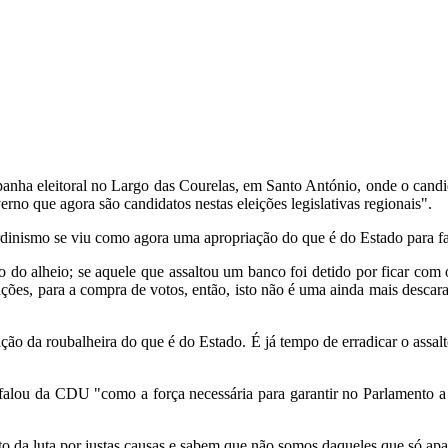
nha eleitoral no Largo das Courelas, em Santo António, onde o candid
rno que agora são candidatos nestas eleições legislativas regionais".
dinismo se viu como agora uma apropriação do que é do Estado para f
o do alheio; se aquele que assaltou um banco foi detido por ficar com
ações, para a compra de votos, então, isto não é uma ainda mais descar
ão da roubalheira do que é do Estado. É já tempo de erradicar o assalt
alou da CDU "como a força necessária para garantir no Parlamento a v
 da luta por justas causas e sabem que não somos daqueles que só apa