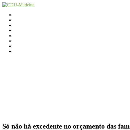
Início
Contactos
Parlamento
Org. Regional
XI Congresso Reg.
Trabalho Autárquico
JCP Madeira
Avançamos Lutando
Só não há excedente no orçamento das famí